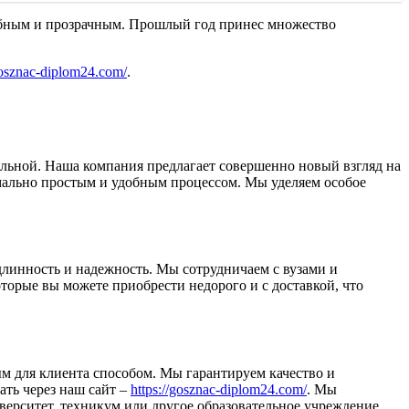
удобным и прозрачным. Прошлый год принес множество
gosznac-diplom24.com/
.
альной. Наша компания предлагает совершенно новый взгляд на
имально простым и удобным процессом. Мы уделяем особое
длинность и надежность. Мы сотрудничаем с вузами и
орые вы можете приобрести недорого и с доставкой, что
м для клиента способом. Мы гарантируем качество и
ать через наш сайт –
https://gosznac-diplom24.com/
. Мы
верситет, техникум или другое образовательное учреждение.