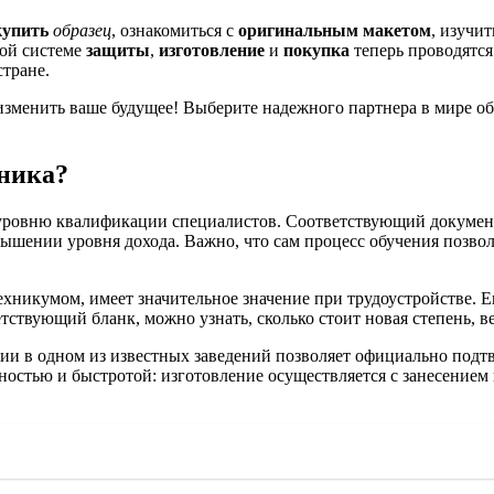
купить
образец
, ознакомиться с
оригинальным макетом
, изучи
ной системе
защиты
,
изготовление
и
покупка
теперь проводятс
стране.
зменить ваше будущее! Выберите надежного партнера в мире об
ника?
уровню квалификации специалистов. Соответствующий документ
вышении уровня дохода. Важно, что сам процесс обучения позв
никумом, имеет значительное значение при трудоустройстве. Е
ствующий бланк, можно узнать, сколько стоит новая степень, ве
ии в одном из известных заведений позволяет официально подтв
стью и быстротой: изготовление осуществляется с занесением в