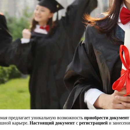
ания
предлагает уникальную возможность
приобрести документ
ешной карьере.
Настоящий документ
с
регистрацией
и занесени