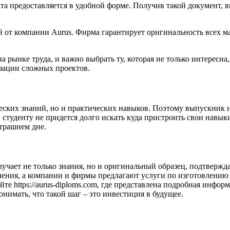
ата предоставляется в удобной форме. Получив такой документ, 
 от компании Aurus. Фирма гарантирует оригинальность всех ма
рынке труда, и важно выбрать ту, которая не только интересна,
зации сложных проектов.
ческих знаний, но и практических навыков. Поэтому выпускник и
 студенту не придется долго искать куда пристроить свои навык
трашнем дне.
лучает не только знания, но и оригинальный образец, подтвер
ления, а компании и фирмы предлагают услуги по изготовлению
е https://aurus-diploms.com, где представлена подробная информ
имать, что такой шаг – это инвестиция в будущее.