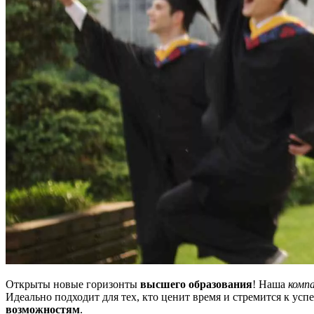
Открыты новые горизонты
высшего образования
! Наша
комп
Идеально подходит для тех, кто ценит время и стремится к усп
возможностям
.