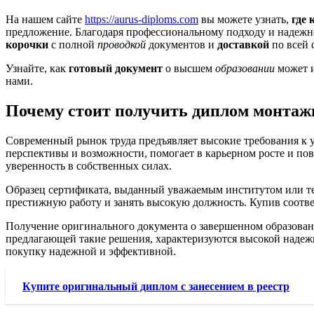
На нашем сайте
https://aurus-diploms.com
вы можете узнать,
где 
предложение. Благодаря профессиональному подходу и надеж
корочки
с полной
проводкой
документов и
доставкой
по всей 
Узнайте, как
готовый документ
о высшем
образовании
может и
нами.
Почему стоит получить диплом монтаж
Современный рынок труда предъявляет высокие требования к 
перспективы и возможности, помогает в карьерном росте и по
уверенность в собственных силах.
Образец сертификата, выданный уважаемым институтом или тех
престижную работу и занять высокую должность. Купив соответ
Получение оригинального документа о завершенном образован
предлагающей такие решения, характеризуются высокой надежно
покупку надежной и эффективной.
Купите оригинальный диплом с занесением в реестр