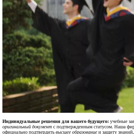
Индивидуальные решения для вашего будущего:
учебные за
оригинальный документ
с подтвержденным статусом. Наша фирм
официально подтвердить
высшее образование
и защиту знаний,