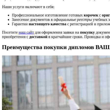
Наши услуги включают в себя:
Профессиональное изготовление готовых
корочек
с
ори
Занесение документов в
официальные реестры
учебных з
Гарантии
настоящего качества
с регистрацией и прило
Посетите
наш сайт
для оформления заявки на
покупку
документ
приобретения с
доставкой
в кратчайшие сроки. Проводка и офо
Преимущества покупки дипломов ВА