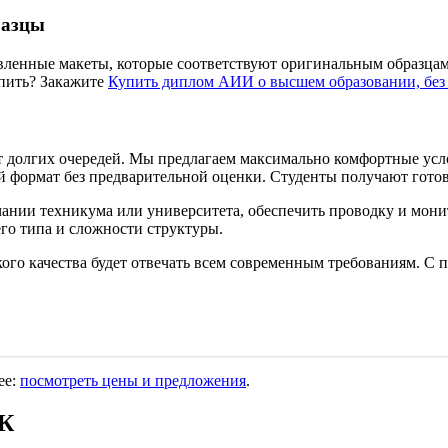
разцы
товленные макеты, которые соответствуют оригинальным образ
упить? Закажите
Купить диплом АИИ о высшем образовании, без
т долгих очередей. Мы предлагаем максимально комфортные усл
ой формат без предварительной оценки. Студенты получают гото
нчании техникума или университета, обеспечить проводку и мон
го типа и сложности структуры.
ого качества будет отвечать всем современным требованиям. С
ее:
посмотреть цены и предложения
.
АК