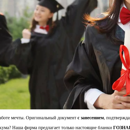
работе мечты. Оригинальный документ
с занесением
, подтвержд
икума? Наша фирма предлагает только настоящие бланки
ГОЗНА