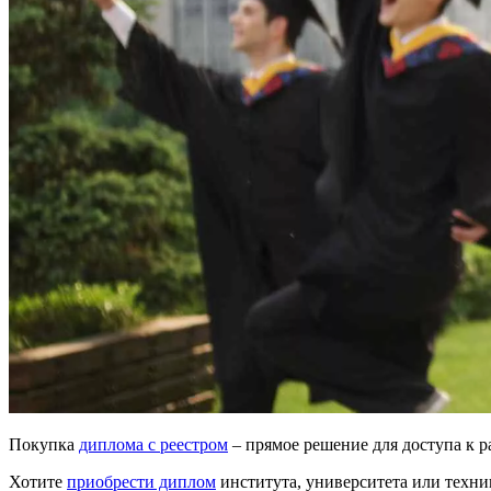
Покупка
диплома с реестром
– прямое решение для доступа к 
Хотите
приобрести диплом
института, университета или техн