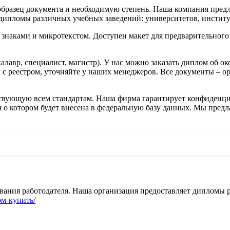
бразец документа и необходимую степень. Наша компания предла
те дипломы различных учебных заведений: университетов, инстит
аками и микротекстом. Доступен макет для предварительного 
калавр, специалист, магистр). У нас можно заказать диплом об 
 с реестром, уточняйте у наших менеджеров. Все документы – о
ствующую всем стандартам. Наша фирма гарантирует конфиденци
о котором будет внесена в федеральную базу данных. Мы предл
вания работодателя. Наша организация предоставляет дипломы 
ом-купить/