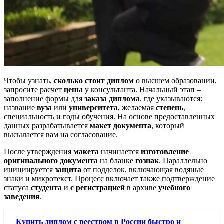
Чтобы узнать,
сколько стоит диплом
о высшем образовании,
запросите расчет
цены
у консультанта. Начальный этап –
заполнение формы для
заказа диплома
, где указываются:
название
вуза
или
университета
, желаемая
степень
,
специальность и годы обучения. На основе предоставленных
данных разрабатывается
макет
документа
, который
высылается вам на согласование.
После утверждения
макета
начинается
изготовление
оригинального
документа
на бланке
гознак
. Параллельно
инициируется
защита
от подделок, включающая водяные
знаки и микротекст. Процесс включает также подтверждение
статуса
студента
и
с регистрацией
в архиве
учебного
заведения
.
Купить диплом с реестром в России быстро и