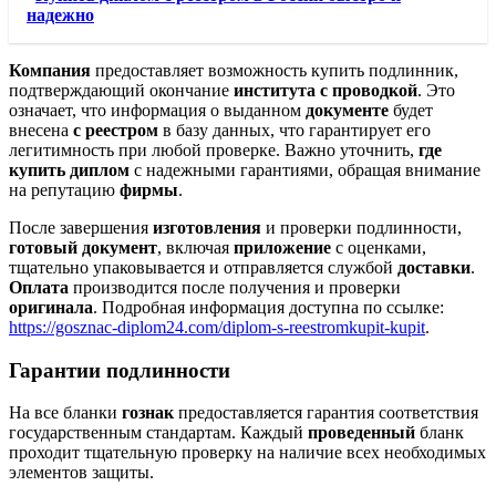
надежно
Компания
предоставляет возможность купить подлинник,
подтверждающий окончание
института
с проводкой
. Это
означает, что информация о выданном
документе
будет
внесена
с реестром
в базу данных, что гарантирует его
легитимность при любой проверке. Важно уточнить,
где
купить диплом
с надежными гарантиями, обращая внимание
на репутацию
фирмы
.
После завершения
изготовления
и проверки подлинности,
готовый
документ
, включая
приложение
с оценками,
тщательно упаковывается и отправляется службой
доставки
.
Оплата
производится после получения и проверки
оригинала
. Подробная информация доступна по ссылке:
https://gosznac-diplom24.com/diplom-s-reestromkupit-kupit
.
Гарантии подлинности
На все бланки
гознак
предоставляется гарантия соответствия
государственным стандартам. Каждый
проведенный
бланк
проходит тщательную проверку на наличие всех необходимых
элементов защиты.