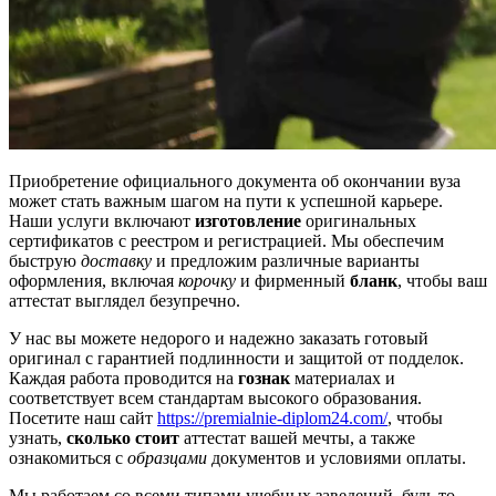
Приобретение официального документа об окончании вуза
может стать важным шагом на пути к успешной карьере.
Наши услуги включают
изготовление
оригинальных
сертификатов с реестром и регистрацией. Мы обеспечим
быструю
доставку
и предложим различные варианты
оформления, включая
корочку
и фирменный
бланк
, чтобы ваш
аттестат выглядел безупречно.
У нас вы можете недорого и надежно заказать готовый
оригинал с гарантией подлинности и защитой от подделок.
Каждая работа проводится на
гознак
материалах и
соответствует всем стандартам высокого образования.
Посетите наш сайт
https://premialnie-diplom24.com/
, чтобы
узнать,
сколько стоит
аттестат вашей мечты, а также
ознакомиться с
образцами
документов и условиями оплаты.
Мы работаем со всеми типами учебных заведений, будь то