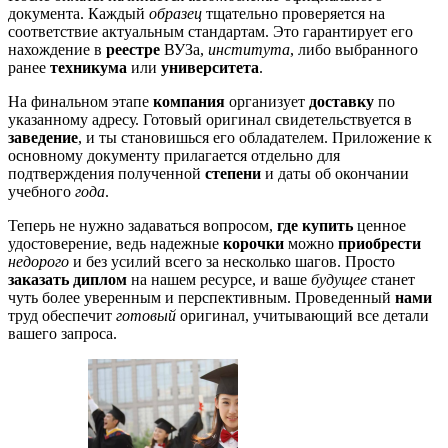
документа. Каждый
образец
тщательно проверяется на
соответствие актуальным стандартам. Это гарантирует его
нахождение в
реестре
ВУЗа,
института
, либо выбранного
ранее
техникума
или
университета
.
На финальном этапе
компания
организует
доставку
по
указанному адресу. Готовый оригинал свидетельствуется в
заведение
, и ты становишься его обладателем. Приложение к
основному документу прилагается отдельно для
подтверждения полученной
степени
и даты об окончании
учебного
года
.
Теперь не нужно задаваться вопросом,
где купить
ценное
удостоверение, ведь надежные
корочки
можно
приобрести
недорого
и без усилий всего за несколько шагов. Просто
заказать диплом
на нашем ресурсе, и ваше
будущее
станет
чуть более уверенным и перспективным. Проведенный
нами
труд обеспечит
готовый
оригинал, учитывающий все детали
вашего запроса.