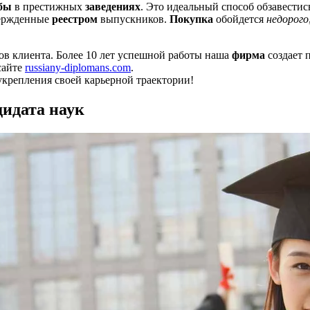
бы
в престижных
заведениях
. Это идеальный способ обзавест
вержденные
реестром
выпускников.
Покупка
обойдется
недорого
ов клиента. Более 10 лет успешной работы наша
фирма
создает 
сайте
russiany-diplomans.com
.
укрепления своей карьерной траектории!
идата наук