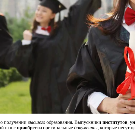
 о получении
высшего
образования. Выпускники
институтов
,
ун
ный шанс
приобрести
оригинальные
документы
, которые несут ц